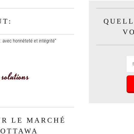
UT:
QUELL
V
 avec honnêteté et intégrité"
solutions
UR LE MARCHÉ
'OTTAWA