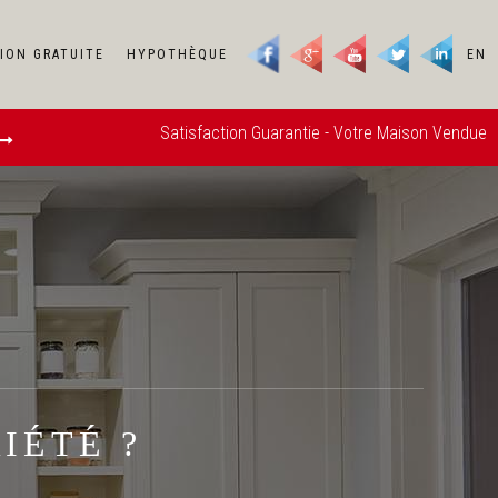
ION GRATUITE
HYPOTHÈQUE
EN
Satisfaction Guarantie - Votre Maison Vendue ou Nous A
OBTENEZ 